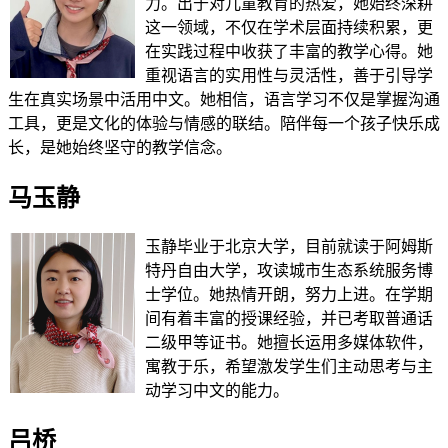
力。出于对儿童教育的热爱，她始终深耕
这一领域，不仅在学术层面持续积累，更
在实践过程中收获了丰富的教学心得。她
重视语言的实用性与灵活性，善于引导学
生在真实场景中活用中文。她相信，语言学习不仅是掌握沟通
工具，更是文化的体验与情感的联结。陪伴每一个孩子快乐成
长，是她始终坚守的教学信念。
马玉静
玉静毕业于北京大学，目前就读于阿姆斯
特丹自由大学，攻读城市生态系统服务博
士学位。她热情开朗，努力上进。在学期
间有着丰富的授课经验，并已考取普通话
二级甲等证书。她擅长运用多媒体软件，
寓教于乐，希望激发学生们主动思考与主
动学习中文的能力。
吕桥