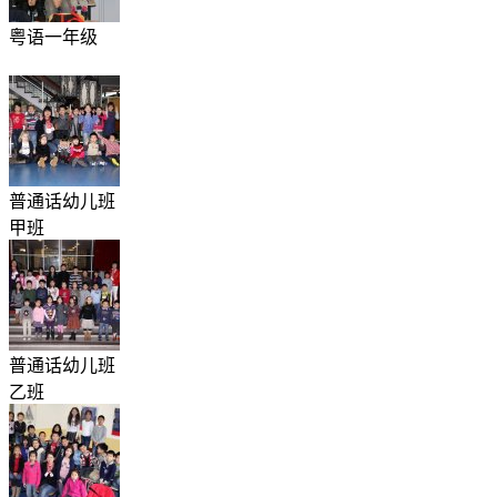
粤语一年级
普通话幼儿班
甲班
普通话幼儿班
乙班